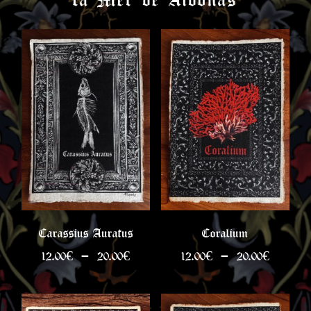
Carassius Auratus
Coralium
Plage
Plage
12.00
€
–
20.00
€
12.00
€
–
20.00
€
de
de
prix :
prix :
12.00€
12.00€