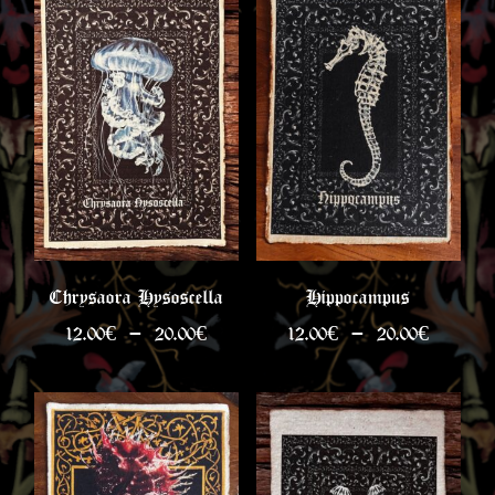
à
à
20.00€
20.00€
Chrysaora Hysoscella
Hippocampus
Plage
Plage
12.00
€
–
20.00
€
12.00
€
–
20.00
€
de
de
prix :
prix :
12.00€
12.00€
à
à
20.00€
20.00€