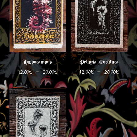
Hippocampus
Pelagia Noctiluca
Plage
Plage
12.00
€
–
20.00
€
12.00
€
–
20.00
€
de
de
prix :
prix :
12.00€
12.00€
à
à
20.00€
20.00€