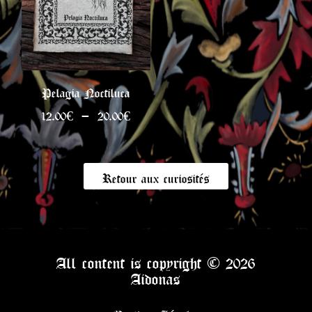
Pelagia Noctiluca
Plage
12.00
€
–
20.00
€
de
prix :
12.00€
Retour aux curiosités
à
20.00€
All content is copyright © 2026
Aidonas