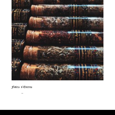
Fioles d’Encens
Plage
5.00
€
–
15.00
€
de
prix :
5.00€